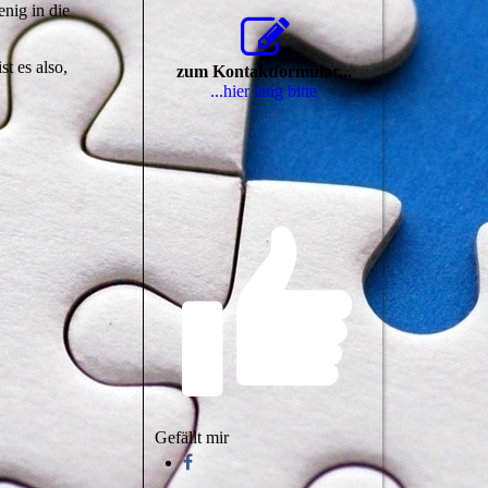
nig in die
t es also,
zum Kontaktformular...
...hier lang bitte
Gefällt mir