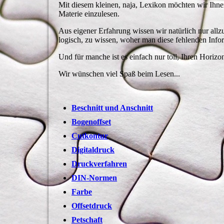
Mit diesem kleinen, naja, Lexikon möchten wir Ihne
Materie einzulesen.
Aus eigener Erfahrung wissen wir natürlich nur allzu 
logisch, zu wissen, woher man diese fehlenden Info
Und für manche ist es einfach nur toll, Ihren Horizo
Wir wünschen viel Spaß beim Lesen...
Beschnitt und Anschnitt
Bogenoffset
Cutkontur
Digitaldruck
Druckverfahren
DIN-Normen
Farbe
Offsetdruck
Petschaft