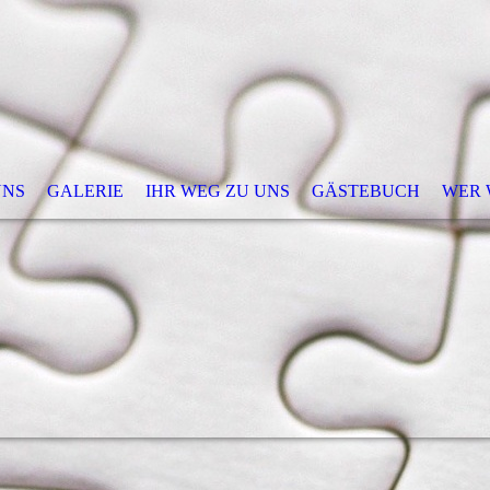
UNS
GALERIE
IHR WEG ZU UNS
GÄSTEBUCH
WER W
ptacek | DRUCK & WERBUNG