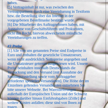
haben.
[5] Vertragsinhalt ist nur, was zwischen den
Vertragspartnern durch eine Vereinbarung in Textform
bzw. die Bestellung über das Internet in der
vorgegebenen Bestellmaske bestätigt wurde.
[6] Die Mitarbeiter des Auftragnehmers haben, mit
Ausnahme von Geschäftsführern und Prokuristen,
nicht das Recht, hiervon abweichende mündliche
Vereinbarungen zu treffen.
#3 Preise
[1] Alle von uns genannten Preise sind Endpreise in
Euro und enthalten die gesetzliche Umsatzsteuer,
wenn nicht ausdrücklich Nettopreise angegeben und
die Umsatzsteuer getrennt ausgewiesen wird. Unsere
Preise beinhalten innerhalb Deutschlands die
Verpackung und den Versand [mit Ausnahme der
Samstagszustellung sowie vom Auftraggeber
geforderter spezieller Versandarten]. Die Höhe der im
Einzelnen geltenden Versandkosten entnehmen Sie
bitte unserer Webseite. Bei Warenlieferungen
außerhalb der Europäischen Union und der Schweiz
können darüber hinaus Einfuhrabgaben [Zölle] und
weitere Kosten anfallen; diese sind von Ihnen zu
tragen.