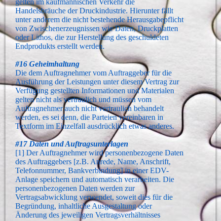
gelten im kaufmännischen Verkehr die
Handelsbräuche der Druckindustrie. Hierunter fällt
unter anderem die nicht bestehende Herausgabepflicht
von Zwischenerzeugnissen wie Daten, Druckplatten
oder Lithos, die zur Herstellung des geschuldeten
Endprodukts erstellt werden.
#16 Geheimhaltung
Die dem Auftragnehmer vom Auftraggeber für die
Ausführung der Leistungen unter diesem Vertrag zur
Verfügung gestellten Informationen und Materialen
gelten nicht als vertraulich und müssen vom
Auftragnehmer auch nicht vertraulich behandelt
werden, es sei denn, die Parteien vereinbaren in
Textform im Einzelfall ausdrücklich etwas anderes.
#17 Daten und Auftragsunterlagen
[1] Der Auftragnehmer wird personenbezogene Daten
des Auftraggebers [z.B. Anrede, Name, Anschrift,
Telefonnummer, Bankverbindung] in einer EDV-
Anlage speichern und automatisch verarbeiten. Die
personenbezogenen Daten werden zur
Vertragsabwicklung verwendet, soweit dies für die
Begründung, inhaltliche Ausgestaltung oder
Änderung des jeweiligen Vertragsverhältnisses