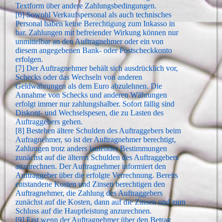
Textform über andere Zahlungsbedingungen.
[6] Sowohl Verkaufspersonal als auch technisches
Personal haben keine Berechtigung zum Inkasso in
bar. Zahlungen mit befreiender Wirkung können nur
unmittelbar an den Auftragnehmer oder ein von
diesem angegebenen Bank- oder Postscheckkonto
erfolgen.
[7] Der Auftragnehmer behält sich ausdrücklich vor,
Schecks oder das Wechseln von anderen
Geldwährungen als dem Euro abzulehnen. Die
Annahme von Schecks und anderen Währungen
erfolgt immer nur zahlungshalber. Sofort fällig sind
Diskont- und Wechselspesen, die zu Lasten des
Auftraggebers gehen.
[8] Bestehen ältere Schulden des Auftraggebers beim
Aufragnehmer, so ist der Auftragnehmer berechtigt,
Zahlungen trotz anders lautender Bestimmungen
zunächst auf die älteren Schulden des Auftraggebers
anzurechnen. Der Auftragnehmer informiert den
Auftraggeber über die erfolgte Verrechnung. Bereits
entstandene Kosten und Zinsen berechtigen den
Auftragnehmer, die Zahlung des Auftraggebers
zunächst auf die Kosten, dann auf die Zinsen und zum
Schluss auf die Hauptleistung anzurechnen.
[9] Erst wenn der Auftragnehmer über den Betrag