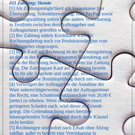
#11 Zahlung; Skonto
[1] Als Zahlungsmöglichkeit gilt Vorauskasse [per
Überweisung, Sofortüberweisung, oder PayPal] sowie
Rechnungszahlung sofern keine andere Vereinbarung
in Textform zwischen dem Auftraggeber und
Auftragnehmer getroffen wurde.
[2] Bei Zahlung mittels Kreditkarte wird der
Rechnungsbetrag noch vor Produktionsbeginn vom
Auftraggeber eingezogen.
[3] Beim Kauf auf Rechnung ist der Rechnungsbetrag
an dem in der Rechnung genannten Kalendertag auf
das in der Rechnung bezeichnete Konto zur Zahlung
fällig. Die Zahlungsart Kauf auf Rechnung besteht
nicht für alle Angebote und setzt ggf. unter anderem
eine erfolgreiche Bonitätsprüfung durch uns voraus.
[4] Verweigert der Auftraggeber die Annahme der
Ware unberechtigterweise, so hat der Auftragnehmer
das Recht, eine Schadensersatzpauschale von 20,00 €
[netto] zu erheben. Weist der Auftraggeber einen
geringeren Schaden nach, wird dieser zu Grunde
gelegt. Die Geltendmachung eines hierüber
hinausgehenden Schadens wird durch diese Klausel
nicht berührt.
[5] Rechnungen sind sofort nach Erhalt ohne Abzug
zahlbar, außer es besteht eine Vereinbarung in