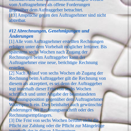
vom Auftragnehmer als offene Forderungen
gegenüber dem Auftraggeber betrachtet.
[13] Ansprüche gegen den Auftragnehmer sind nicht
abtretbar.
#12 Abrechnungen, Genehmigungen und
Änderungen
[1] Alle vom Auftragnehmer erstellten Rechnungen
erfolgen unter dem Vorbehalt möglicher Irrtümer. Bis
spätestens sechs Wochen nach Zugang der
Rechnungen beim Auftraggeber kann der
Auftragnehmer eine neue, berichtigte Rechnung
erstellen.
[2] Nach Ablauf von sechs Wochen ab Zugang der
Rechnung beim Auftraggeber gilt die Rechnung von
diesem als akzeptiert, es sei denn der Auftraggeber
legt innerhalb dieser Frist von sechs Wochen
schriftlich und unter Angabe der beanstandeten
Rechnungsposition gegenüber dem Auftragnehmer
Widerspruch ein. Dies beinhaltet auch gewünschte
Änderungen der Rechnungsanschrift oder des
Rechnungsempfängers.
[3] Die Frist von sechs Wochen berührt nicht die
Pflicht zur Zahlung oder die Pflicht zur Mängelrüge
innerhalb der in diesen Allgemeinen