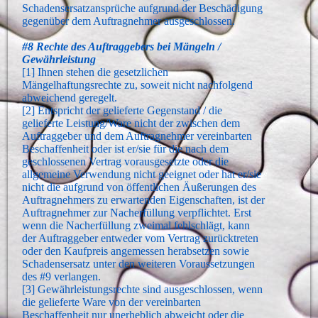
Schadensersatzansprüche aufgrund der Beschädigung
gegenüber dem Auftragnehmer ausgeschlossen.
#8 Rechte des Auftraggebers bei Mängeln /
Gewährleistung
[1] Ihnen stehen die gesetzlichen
Mängelhaftungsrechte zu, soweit nicht nachfolgend
abweichend geregelt.
[2] Entspricht der gelieferte Gegenstand / die
gelieferte Leistung/Ware nicht der zwischen dem
Auftraggeber und dem Auftragnehmer vereinbarten
Beschaffenheit oder ist er/sie für die nach dem
geschlossenen Vertrag vorausgesetzte oder die
allgemeine Verwendung nicht geeignet oder hat er/sie
nicht die aufgrund von öffentlichen Äußerungen des
Auftragnehmers zu erwartenden Eigenschaften, ist der
Auftragnehmer zur Nacherfüllung verpflichtet. Erst
wenn die Nacherfüllung zweimal fehlschlägt, kann
der Auftraggeber entweder vom Vertrag zurücktreten
oder den Kaufpreis angemessen herabsetzen sowie
Schadensersatz unter den weiteren Voraussetzungen
des #9 verlangen.
[3] Gewährleistungsrechte sind ausgeschlossen, wenn
die gelieferte Ware von der vereinbarten
Beschaffenheit nur unerheblich abweicht oder die