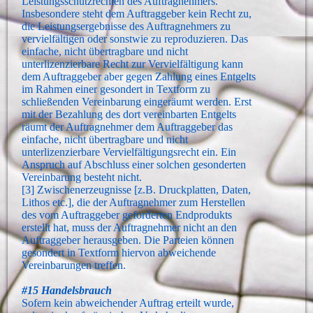
Leistungsschutzrechten des Auftragnehmers.
Insbesondere steht dem Auftraggeber kein Recht zu,
die Leistungsergebnisse des Auftragnehmers zu
vervielfältigen oder sonstwie zu reproduzieren. Das
einfache, nicht übertragbare und nicht
unterlizenzierbare Recht zur Vervielfältigung kann
dem Auftraggeber aber gegen Zahlung eines Entgelts
im Rahmen einer gesondert in Textform zu
schließenden Vereinbarung eingeräumt werden. Erst
mit der Bezahlung des dort vereinbarten Entgelts
räumt der Auftragnehmer dem Auftraggeber das
einfache, nicht übertragbare und nicht
unterlizenzierbare Vervielfältigungsrecht ein. Ein
Anspruch auf Abschluss einer solchen gesonderten
Vereinbarung besteht nicht.
[3] Zwischenerzeugnisse [z.B. Druckplatten, Daten,
Lithos etc.], die der Auftragnehmer zum Herstellen
des vom Auftraggeber geforderten Endprodukts
erstellt hat, muss der Auftragnehmer nicht an den
Auftraggeber herausgeben. Die Parteien können
gesondert in Textform hiervon abweichende
Vereinbarungen treffen.
#15 Handelsbrauch
Sofern kein abweichender Auftrag erteilt wurde,