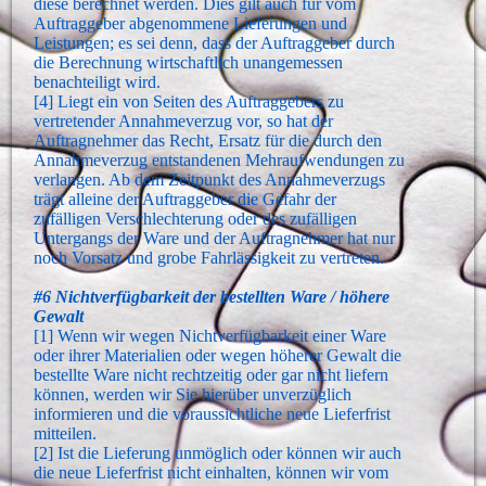
diese berechnet werden. Dies gilt auch für vom
Auftraggeber abgenommene Lieferungen und
Leistungen; es sei denn, dass der Auftraggeber durch
die Berechnung wirtschaftlich unangemessen
benachteiligt wird.
[4] Liegt ein von Seiten des Auftraggebers zu
vertretender Annahmeverzug vor, so hat der
Auftragnehmer das Recht, Ersatz für die durch den
Annahmeverzug entstandenen Mehraufwendungen zu
verlangen. Ab dem Zeitpunkt des Annahmeverzugs
trägt alleine der Auftraggeber die Gefahr der
zufälligen Verschlechterung oder des zufälligen
Untergangs der Ware und der Auftragnehmer hat nur
noch Vorsatz und grobe Fahrlässigkeit zu vertreten.
#6 Nichtverfügbarkeit der bestellten Ware / höhere
Gewalt
[1] Wenn wir wegen Nichtverfügbarkeit einer Ware
oder ihrer Materialien oder wegen höherer Gewalt die
bestellte Ware nicht rechtzeitig oder gar nicht liefern
können, werden wir Sie hierüber unverzüglich
informieren und die voraussichtliche neue Lieferfrist
mitteilen.
[2] Ist die Lieferung unmöglich oder können wir auch
die neue Lieferfrist nicht einhalten, können wir vom