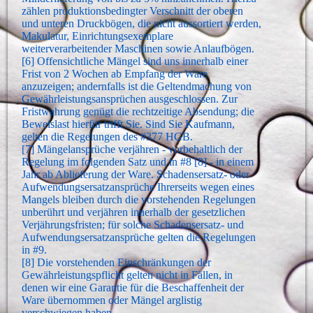
zählen produktionsbedingter Verschnitt der oberen
und unteren Druckbögen, die nicht aussortiert werden,
Makulatur, Einrichtungsexemplare
weiterverarbeitender Maschinen sowie Anlaufbögen.
[6] Offensichtliche Mängel sind uns innerhalb einer
Frist von 2 Wochen ab Empfang der Ware
anzuzeigen; andernfalls ist die Geltendmachung von
Gewährleistungsansprüchen ausgeschlossen. Zur
Fristwahrung genügt die rechtzeitige Absendung; die
Beweislast hierfür trifft Sie. Sind Sie Kaufmann,
gelten die Regelungen des #377 HGB.
[7] Mängelansprüche verjähren - vorbehaltlich der
Regelung im folgenden Satz und in #8 [8] - in einem
Jahr ab Ablieferung der Ware. Schadensersatz- oder
Aufwendungsersatzansprüche Ihrerseits wegen eines
Mangels bleiben durch die vorstehenden Regelungen
unberührt und verjähren innerhalb der gesetzlichen
Verjährungsfristen; für solche Schadensersatz- und
Aufwendungsersatzansprüche gelten die Regelungen
in #9.
[8] Die vorstehenden Einschränkungen der
Gewährleistungspflicht gelten nicht in Fällen, in
denen wir eine Garantie für die Beschaffenheit der
Ware übernommen oder Mängel arglistig
verschwiegen haben.