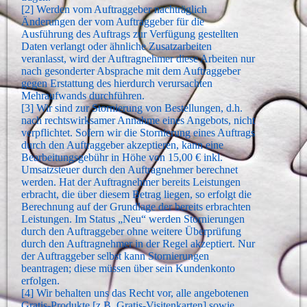
[2] Werden vom Auftraggeber nachträglich
Änderungen der vom Auftraggeber für die
Ausführung des Auftrags zur Verfügung gestellten
Daten verlangt oder ähnliche Zusatzarbeiten
veranlasst, wird der Auftragnehmer diese Arbeiten nur
nach gesonderter Absprache mit dem Auftraggeber
gegen Erstattung des hierdurch verursachten
Mehraufwands durchführen.
[3] Wir sind zur Stornierung von Bestellungen, d.h.
nach rechtswirksamer Annahme eines Angebots, nicht
verpflichtet. Sofern wir die Stornierung eines Auftrags
durch den Auftraggeber akzeptieren, kann eine
Bearbeitungsgebühr in Höhe von 15,00 € inkl.
Umsatzsteuer durch den Auftragnehmer berechnet
werden. Hat der Auftragnehmer bereits Leistungen
erbracht, die über diesem Betrag liegen, so erfolgt die
Berechnung auf der Grundlage der bereits erbrachten
Leistungen. Im Status „Neu“ werden Stornierungen
durch den Auftraggeber ohne weitere Überprüfung
durch den Auftragnehmer in der Regel akzeptiert. Nur
der Auftraggeber selbst kann Stornierungen
beantragen; diese müssen über sein Kundenkonto
erfolgen.
[4] Wir behalten uns das Recht vor, alle angebotenen
Gratis-Produkte [z.B. Gratis-Visitenkarten] sowie