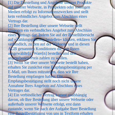
[1] Die Darstellung und Angebote unserer Produkte
auf unserer Webseite, in Prospekten oder sonstigen
Medien erfolgt zu Informationszwecken und stellt
kein verbindliches Angebot zum Abschluss eines
Vertrags dar.
[2] Ihre Bestellung über unsere Webseite stellt
hingegen ein verbindliches Angebot zum Abschluss
eines Vertrags dar. Indem Sie auf der Bestellübersicht
auf »Zahlungspflichtig bestellen« klicken, erklären Sie
verbindlich, zu den auf der Webseite und in diesen
AGB genannten Konditionen die von Ihnen
ausgewählte[n] Ware[n] bestellen und den
angegebenen Preis zahlen zu wollen.
[3] Wenn Sie über unsere Webseite bestellt haben,
erhalten Sie zunächst eine Empfangsbestätigung per
E-Mail, um Ihnen mitzuteilen, dass wir Ihre
Bestellung empfangen haben. Die
Empfangsbestätigung stellt noch nicht unsere
Annahme Ihres Angebots auf Abschluss eines
Vertrages dar.
[4] Ein verbindlicher Vertrag kommt unabhängig
davon, ob Ihre Bestellung über unsere Webseite oder
außerhalb unserer Webseite erfolgt, erst dann
zustande, wenn Sie nach der Aufgabe Ihrer Bestellung
eine Bestellbestätigung von uns in Textform erhalten