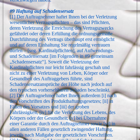
#9 Haftung auf Schadensersatz
[1] Der Auftragnehmer haftet Ihnen bei der Verletzung
wesentlicher Vertragspflichten – das sind Pflichten,
deren Verletzung die Erreichung des Vertragszwecks
gefährdet oder deren Erfüllung die ordnungsgemäße
Durchführung des Vertrags überhaupt erst ermöglicht
und auf deren Einhaltung Sie regelmäßig vertrauen
dürfen – [sog. Kardinalpflichten], auf Aufwendungs-
und Schadensersatz [im Folgenden in #9 gemeinsam
„Schadensersatz“]. Soweit die Verletzung der
Kardinalpflichten nur leicht fahrlässig geschah und
nicht zu einer Verletzung von Leben, Körper oder
Gesundheit des Auftraggebers führte, sind
Schadensersatzansprüche der Höhe nach jedoch auf
den typischen vorhersehbaren Schaden beschränkt.
[2] Der Auftragnehmer haftet Ihnen außerdem [i] nach
den Vorschriften des Produkthaftungsgesetzes; [ii] in
Fällen des Vorsatzes und [iii] der groben
Fahrlässigkeit, [iv] für die Verletzung des Lebens, des
Körpers oder der Gesundheit; [v] bei Übernahme
einer Garantie durch den Auftragnehmer sowie [vi] in
allen anderen Fällen gesetzlich zwingender Haftung,
jeweils nach Maßgabe der gesetzlichen Vorschriften.