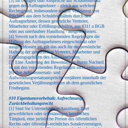
[3] Im Übrigen sind Ansprüche auf Schadensersatz
gegen den Auftragnehmer – gleich aus welchem
Rechtsgrund, insbesondere wegen Verletzung von
Pflichten aus dem Schuldverhältnis durch den
Auftragnehmer, dessen gesetzliche Vertreter,
Mitarbeiter oder Erfüllungsgehilfen, aus #311 a BGB
oder aus unerlaubter Handlung - ausgeschlossen.
[4] Soweit nach den vorstehenden Regelungen die
Haftung des Auftragnehmers eingeschränkt oder
ausgeschlossen ist, gilt das auch für die persönliche
Haftung der gesetzlichen Vertreter, Mitarbeiter und
Erfüllungsgehilfen des Auftragnehmers.
[5] Eine Änderung der Beweislast zu Ihrem Nachteil
ist mit den vorstehenden Regelungen nicht verbunden.
[6] Ihre Schadensersatz- und
Aufwendungsersatzansprüche verjähren innerhalb der
gesetzlichen Verjährungsfristen ab dem gesetzlichen
Fristbeginn.
#10 Eigentumsvorbehalt; Aufrechnung;
Zurückbehaltungsrecht
[1] Sind Sie Unternehmer in Ausübung Ihrer
gewerblichen oder selbständigen beruflichen
Tätigkeit, eine juristische Person des öffentlichen
Rechts oder öffentlich-rechtliches Sondervermögen,