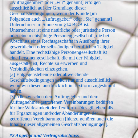
„Auftragnehmer“ oder „wir“ genannt] erfolgen
ausschließlich auf der Grundlage dieser
Geschäftsbedingungen, wenn der Kunde [im
Folgenden auch „Auftraggeber“ oder „Sie“ genannt]
Unternehmer im Sinne von §14 BGB ist.
Unternehmer ist eine natürliche oder juristische Person
oder eine rechtsfähige Personengesellschaft, die bei
Abschluss eines Rechtsgeschäfts in Ausübung ihrer
gewerblichen oder selbständigen beruflichen Tätigkeit
handelt. Eine rechtsfähige Personengesellschaft ist
eine Personengesellschaft, die mit der Fähigkeit
ausgestattet ist, Rechte zu erwerben und
Verbindlichkeiten einzugehen.
[2] Entgegenstehende oder abweichende
Geschäftsbedingungen gelten nur und ausschließlich,
wenn wir diesen ausdrücklich in Textform zugestimmt
haben.
[3] Alle zwischen dem Auftraggeber und dem
Auftragnehmer getroffenen Vereinbarungen bedürfen
für ihre Wirksamkeit der Textform. Dies gilt ebenfalls
für Ergänzungen und/oder Abänderungen der
getroffenen Vereinbarungen [hierzu gehören auch die
Inhalte dieser allgemeinen Geschäftsbedingungen].
#2 Angebot und Vertragsabschluss