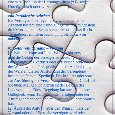
einem Ausschluss der Leistungspflicht [z.B. wegen
Unmöglichkeit oder Unzumutbarkeit].
#6a Periodische Arbeiten
Bei Verträgen über regelmäßig wiederkehrende
Arbeiten besteht eine Kündigungsfrist von mindestens
drei Monaten zum Schluss eines Monats. Das Recht
zur außerordentlichen Kündigung bleibt hiervon
unberührt.
#7 Gefahrenübergang – Versand
[1] Wird die Ware auf Ihren Wunsch hin versandt,
geht die Gefahr der verzögerten Leistung, des
Untergangs, des Verlusts oder der Verschlechterung
der Wer sowie die Preisgefahr mit der Auslieferung
der Ware an die zur Ausführung der Versendung
bestimmte Person [Spediteur, Frachtführer oder sonst
zur Ausführung der Versendung bestimmte Dritte] auf
Sie über. Maßgeblich hierfür ist der Beginn des
Ladevorgangs. Diese Regelung hat auch dann noch
Gültigkeit, wenn Teillieferungen erfolgen oder der
Auftragnehmer noch andere Leistungen übernommen
hat.
[2] Äußert der Auftraggeber den Wunsch, dass der
Versand oder die Übergabe verzögert wird oder