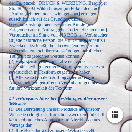
der Fa. ptacek | DRUCK & WERBUNG, Bargloyer
Str. 48, 27793 Wildeshausen [im Folgenden auch
„Auftragnehmer“ oder „wir“ genannt] erfolgen
ausschließlich auf der Grundlage dieser
Geschäftsbedingungen, wenn der Kunde [im
Folgenden auch „Auftraggeber“ oder „Sie“ genannt]
Verbraucher im Sinne von §13 BGB ist. Verbraucher
ist jede natürliche Person, die ein Rechtsgeschäft zu
Zwecken abschließt, die überwiegend weder ihrer
gewerblichen noch ihrer selbständigen beruflichen
Tätigkeit zugerechnet werden können.
[2] Entgegenstehende oder abweichende
Geschäftsbedingungen gelten nur, wenn wir diesen
ausdrücklich in Textform zugestimmt haben.
[3] Alle zwischen dem Auftraggeber und dem
Auftragnehmer getroffenen Vereinbarungen bedürfen
für ihre Wirksamkeit der Textform.
#2 Vertragsabschluss bei Bestellungen über unsere
Webseite
[1] Die Darstellung unserer Produkte auf unserer
Webseite erfolgt zu Informationszwecken und stellt
kein verbindliches Angebot zum Abschluss eines
Vertrags dar.
[2] Ihre Bestellung über unsere Webseite stellt