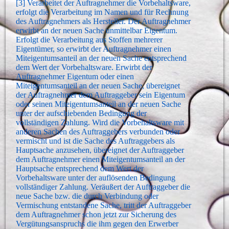
[3] Verarbeitet der Auftragnehmer die Vorbehaltsware,
erfolgt die Verarbeitung im Namen und für Rechnung
des Auftragnehmers als Hersteller. Der Auftragnehmer
erwirbt an der neuen Sache unmittelbar Eigentum.
Erfolgt die Verarbeitung aus Stoffen mehrerer
Eigentümer, so erwirbt der Auftragnehmer einen
Miteigentumsanteil an der neuen Sache entsprechend
dem Wert der Vorbehaltsware. Erwirbt der
Auftragnehmer Eigentum oder einen
Miteigentumsanteil an der neuen Sache, übereignet
der Auftragnehmer dem Auftraggeber sein Eigentum
oder seinen Miteigentumsanteil an der neuen Sache
unter der aufschiebenden Bedingung der
vollständigen Zahlung. Wird die Vorbehaltsware mit
anderen Sachen des Auftraggebers verbunden oder
vermischt und ist die Sache des Auftraggebers als
Hauptsache anzusehen, übereignet der Auftraggeber
dem Auftragnehmer einen Miteigentumsanteil an der
Hauptsache entsprechend dem Wert der
Vorbehaltsware unter der auflösenden Bedingung
vollständiger Zahlung. Veräußert der Auftraggeber die
neue Sache bzw. die durch Verbindung oder
Vermischung entstandene Sache, tritt der Auftraggeber
dem Auftragnehmer schon jetzt zur Sicherung des
Vergütungsanspruchs die ihm gegen den Erwerber