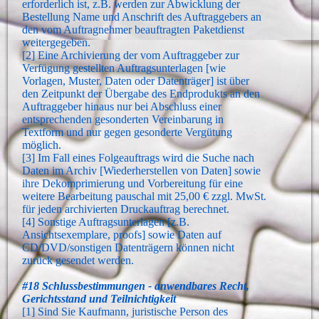
erforderlich ist, z.B. werden zur Abwicklung der
Bestellung Name und Anschrift des Auftraggebers an
den vom Auftragnehmer beauftragten Paketdienst
weitergegeben.
[2] Eine Archivierung der vom Auftraggeber zur
Verfügung gestellten Auftragsunterlagen [wie
Vorlagen, Muster, Daten oder Datenträger] ist über
den Zeitpunkt der Übergabe des Endprodukts an den
Auftraggeber hinaus nur bei Abschluss einer
entsprechenden gesonderten Vereinbarung in
Textform und nur gegen gesonderte Vergütung
möglich.
[3] Im Fall eines Folgeauftrags wird die Suche nach
Daten im Archiv [Wiederherstellen von Daten] sowie
ihre Dekomprimierung und Vorbereitung für eine
weitere Bearbeitung pauschal mit 25,00 € zzgl. MwSt.
für jeden archivierten Druckauftrag berechnet.
[4] Sonstige Auftragsunterlagen [z.B.
Ansichtsexemplare, proofs] sowie Daten auf
CD/DVD/sonstigen Datenträgern können nicht
zurück gesendet werden.
#18 Schlussbestimmungen - anwendbares Recht,
Gerichtsstand und Teilnichtigkeit
[1] Sind Sie Kaufmann, juristische Person des