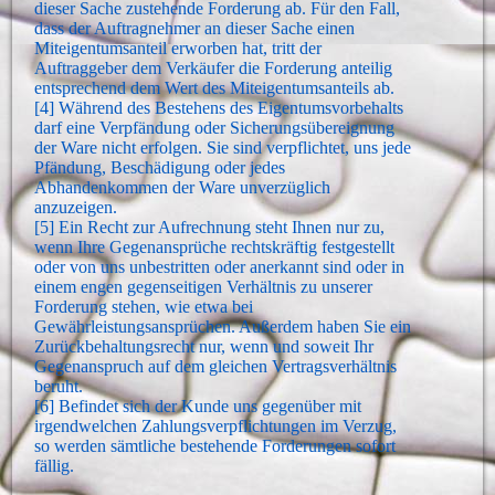
dieser Sache zustehende Forderung ab. Für den Fall,
dass der Auftragnehmer an dieser Sache einen
Miteigentumsanteil erworben hat, tritt der
Auftraggeber dem Verkäufer die Forderung anteilig
entsprechend dem Wert des Miteigentumsanteils ab.
[4] Während des Bestehens des Eigentumsvorbehalts
darf eine Verpfändung oder Sicherungsübereignung
der Ware nicht erfolgen. Sie sind verpflichtet, uns jede
Pfändung, Beschädigung oder jedes
Abhandenkommen der Ware unverzüglich
anzuzeigen.
[5] Ein Recht zur Aufrechnung steht Ihnen nur zu,
wenn Ihre Gegenansprüche rechtskräftig festgestellt
oder von uns unbestritten oder anerkannt sind oder in
einem engen gegenseitigen Verhältnis zu unserer
Forderung stehen, wie etwa bei
Gewährleistungsansprüchen. Außerdem haben Sie ein
Zurückbehaltungsrecht nur, wenn und soweit Ihr
Gegenanspruch auf dem gleichen Vertragsverhältnis
beruht.
[6] Befindet sich der Kunde uns gegenüber mit
irgendwelchen Zahlungsverpflichtungen im Verzug,
so werden sämtliche bestehende Forderungen sofort
fällig.