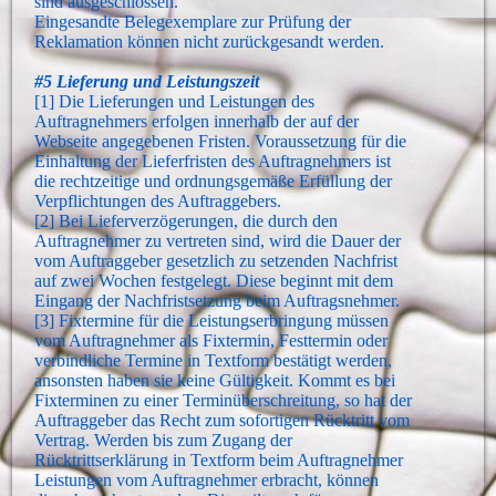
sind ausgeschlossen.
Eingesandte Belegexemplare zur Prüfung der
Reklamation können nicht zurückgesandt werden.
#5 Lieferung und Leistungszeit
[1] Die Lieferungen und Leistungen des
Auftragnehmers erfolgen innerhalb der auf der
Webseite angegebenen Fristen. Voraussetzung für die
Einhaltung der Lieferfristen des Auftragnehmers ist
die rechtzeitige und ordnungsgemäße Erfüllung der
Verpflichtungen des Auftraggebers.
[2] Bei Lieferverzögerungen, die durch den
Auftragnehmer zu vertreten sind, wird die Dauer der
vom Auftraggeber gesetzlich zu setzenden Nachfrist
auf zwei Wochen festgelegt. Diese beginnt mit dem
Eingang der Nachfristsetzung beim Auftragsnehmer.
[3] Fixtermine für die Leistungserbringung müssen
vom Auftragnehmer als Fixtermin, Festtermin oder
verbindliche Termine in Textform bestätigt werden,
ansonsten haben sie keine Gültigkeit. Kommt es bei
Fixterminen zu einer Terminüberschreitung, so hat der
Auftraggeber das Recht zum sofortigen Rücktritt vom
Vertrag. Werden bis zum Zugang der
Rücktrittserklärung in Textform beim Auftragnehmer
Leistungen vom Auftragnehmer erbracht, können