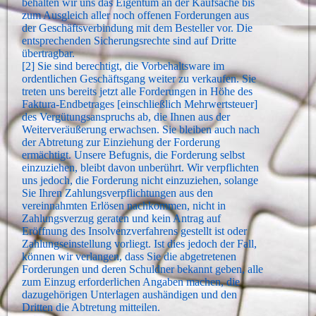
behalten wir uns das Eigentum an der Kaufsache bis
zum Ausgleich aller noch offenen Forderungen aus
der Geschäftsverbindung mit dem Besteller vor. Die
entsprechenden Sicherungsrechte sind auf Dritte
übertragbar.
[2] Sie sind berechtigt, die Vorbehaltsware im
ordentlichen Geschäftsgang weiter zu verkaufen. Sie
treten uns bereits jetzt alle Forderungen in Höhe des
Faktura-Endbetrages [einschließlich Mehrwertsteuer]
des Vergütungsanspruchs ab, die Ihnen aus der
Weiterveräußerung erwachsen. Sie bleiben auch nach
der Abtretung zur Einziehung der Forderung
ermächtigt. Unsere Befugnis, die Forderung selbst
einzuziehen, bleibt davon unberührt. Wir verpflichten
uns jedoch, die Forderung nicht einzuziehen, solange
Sie Ihren Zahlungsverpflichtungen aus den
vereinnahmten Erlösen nachkommen, nicht in
Zahlungsverzug geraten und kein Antrag auf
Eröffnung des Insolvenzverfahrens gestellt ist oder
Zahlungseinstellung vorliegt. Ist dies jedoch der Fall,
können wir verlangen, dass Sie die abgetretenen
Forderungen und deren Schuldner bekannt geben, alle
zum Einzug erforderlichen Angaben machen, die
dazugehörigen Unterlagen aushändigen und den
Dritten die Abtretung mitteilen.