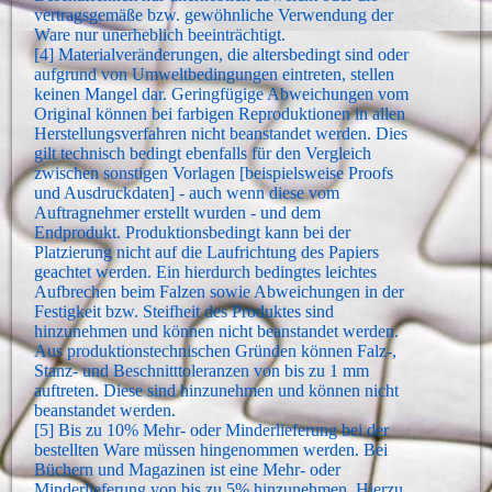
vertragsgemäße bzw. gewöhnliche Verwendung der
Ware nur unerheblich beeinträchtigt.
[4] Materialveränderungen, die altersbedingt sind oder
aufgrund von Umweltbedingungen eintreten, stellen
keinen Mangel dar. Geringfügige Abweichungen vom
Original können bei farbigen Reproduktionen in allen
Herstellungsverfahren nicht beanstandet werden. Dies
gilt technisch bedingt ebenfalls für den Vergleich
zwischen sonstigen Vorlagen [beispielsweise Proofs
und Ausdruckdaten] - auch wenn diese vom
Auftragnehmer erstellt wurden - und dem
Endprodukt. Produktionsbedingt kann bei der
Platzierung nicht auf die Laufrichtung des Papiers
geachtet werden. Ein hierdurch bedingtes leichtes
Aufbrechen beim Falzen sowie Abweichungen in der
Festigkeit bzw. Steifheit des Produktes sind
hinzunehmen und können nicht beanstandet werden.
Aus produktionstechnischen Gründen können Falz-,
Stanz- und Beschnitttoleranzen von bis zu 1 mm
auftreten. Diese sind hinzunehmen und können nicht
beanstandet werden.
[5] Bis zu 10% Mehr- oder Minderlieferung bei der
bestellten Ware müssen hingenommen werden. Bei
Büchern und Magazinen ist eine Mehr- oder
Minderlieferung von bis zu 5% hinzunehmen. Hierzu