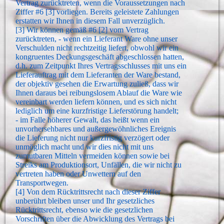
Vertrag zurücktreten, wenn die Voraussetzungen nach
Ziffer #6 [3] vorliegen. Bereits geleistete Zahlungen
erstatten wir Ihnen in diesem Fall unverzüglich.
[3] Wir können gemäß #6 [2] vom Vertrag
zurücktreten, - wenn ein Lieferant Ware ohne unser
Verschulden nicht rechtzeitig liefert, obwohl wir ein
kongruentes Deckungsgeschäft abgeschlossen hatten,
d.h. zum Zeitpunkt Ihres Vertragsschlusses mit uns ein
Lieferauftrag mit dem Lieferanten der Ware bestand,
der objektiv gesehen die Erwartung zuließ, dass wir
Ihnen daraus bei reibungslosem Ablauf die Ware wie
vereinbart werden liefern können, und es sich nicht
lediglich um eine kurzfristige Lieferstörung handelt;
- im Falle höherer Gewalt, das heißt wenn ein
unvorhersehbares und außergewöhnliches Ereignis
die Lieferung nicht nur kurzfristig verzögert oder
unmöglich macht und wir dies nicht mit uns
zumutbaren Mitteln vermeiden können sowie bei
Streiks am Produktionsort, Unfällen, die wir nicht zu
vertreten haben oder Unwettern auf den
Transportwegen.
[4] Von dem Rücktrittsrecht nach dieser Ziffer
unberührt bleiben unser und Ihr gesetzliches
Rücktrittsrecht, ebenso wie die gesetzlichen
Vorschriften über die Abwicklung des Vertrags bei