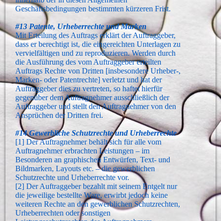
Geschäftsbedingungen bestimmten kürzeren Frist.
#13 Patente, Urheberrechte und Marken
Mit Erteilung des Auftrags erklärt der Auftraggeber,
dass er berechtigt ist, die eingereichten Unterlagen zu
vervielfältigen und zu reproduzieren. Werden durch
die Ausführung des vom Auftraggeber erteilten
Auftrags Rechte von Dritten [insbesondere Urheber-,
Marken- oder Patentrechte] verletzt und hat der
Auftraggeber dies zu vertreten, so haftet hierfür
gegenüber dem Auftragnehmer ausschließlich der
Auftraggeber und stellt den Auftragnehmer von den
Ansprüchen der Dritten frei.
#14 Gewerbliche Schutzrechte und Urheberrechte
[1] Der Auftragnehmer behält sich für alle vom
Auftragnehmer erbrachten Leistungen – im
Besonderen an graphischen Entwürfen, Text- und
Bildmarken, Layouts etc. – die gewerblichen
Schutzrechte und Urheberrechte vor.
[2] Der Auftraggeber bezahlt mit seinem Entgelt nur
die jeweilige bestellte Ware, erwirbt jedoch keine
weiteren Rechte an den gewerblichen Schutzrechten,
Urheberrechten oder sonstigen