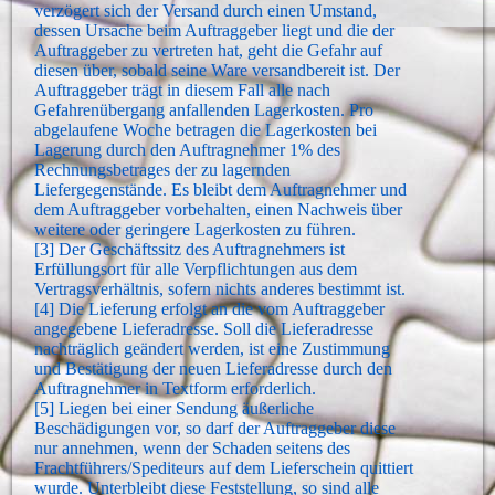
verzögert sich der Versand durch einen Umstand,
dessen Ursache beim Auftraggeber liegt und die der
Auftraggeber zu vertreten hat, geht die Gefahr auf
diesen über, sobald seine Ware versandbereit ist. Der
Auftraggeber trägt in diesem Fall alle nach
Gefahrenübergang anfallenden Lagerkosten. Pro
abgelaufene Woche betragen die Lagerkosten bei
Lagerung durch den Auftragnehmer 1% des
Rechnungsbetrages der zu lagernden
Liefergegenstände. Es bleibt dem Auftragnehmer und
dem Auftraggeber vorbehalten, einen Nachweis über
weitere oder geringere Lagerkosten zu führen.
[3] Der Geschäftssitz des Auftragnehmers ist
Erfüllungsort für alle Verpflichtungen aus dem
Vertragsverhältnis, sofern nichts anderes bestimmt ist.
[4] Die Lieferung erfolgt an die vom Auftraggeber
angegebene Lieferadresse. Soll die Lieferadresse
nachträglich geändert werden, ist eine Zustimmung
und Bestätigung der neuen Lieferadresse durch den
Auftragnehmer in Textform erforderlich.
[5] Liegen bei einer Sendung äußerliche
Beschädigungen vor, so darf der Auftraggeber diese
nur annehmen, wenn der Schaden seitens des
Frachtführers/Spediteurs auf dem Lieferschein quittiert
wurde. Unterbleibt diese Feststellung, so sind alle