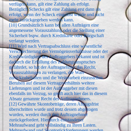
verfügen kann, gilt eine Zahlung als erfolgt.
Bezüglich Schecks gilt eine Zahlung erst dann als
erfolgt, wenn der Scheck eingelöst wurde und nicht
mehr zurückgegeben werden kann.
[10] Grundsätzlich kann bei allen Aufträgen eine
angemessene Vorauszahlung oder die Stellung einer
Sicherheit bspw. durch Kreditkarte oder Bürgschaft
verlangt werden.
[11] Wird nach Vertragsabschluss eine wesentliche
Verschlechterung der Vermögensverhältnisse oder der
Kreditwürdigkeit des Auftraggebers bekannt und ist
dadurch die Erfüllung des Zahlungsanspruches
gefährdet, so hat der Auftragnehmer das Recht,
Vorauszahlungen zu verlangen, die Ware
zurückzubehalten und die Weiterarbeit einzustellen.
Beruhen auf diesem Vertragsverhältnis weitere
Lieferungen und ist der Auftraggeber mit diesen
ebenfalls im Verzug, so greift auch hier das in diesem
Absatz genannte Recht des Auftragnehmers.
[12] Gewährte Skontobeträge, deren Abzugsfrist
überschritten wurde und trotz dessen abgezogen
wurden, werden durch den Auftragnehmer
zurückgefordert. Hierdurch entstandener
Mehraufwand geht vollständig zu Ihren Lasten.
Mehraufwand und Skontorückforderungen werden