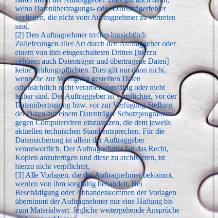
wenn Datenübertragungs- oder Datenträgerfehler
vorliegen, die nicht vom Auftragnehmer zu vertreten
sind.
[2] Den Auftragnehmer treffen hinsichtlich
Zulieferungen aller Art durch den Auftraggeber oder
einem von ihm eingeschalteten Dritten [hierzu
gehören auch Datenträger und übertragene Daten]
keine Prüfungspflichten. Dies gilt nur dann nicht,
wenn die zur Verfügung gestellten Daten
offensichtlich nicht verarbeitungsfähig oder nicht
lesbar sind. Der Auftraggeber ist verpflichtet, vor der
Datenübertragung bzw. vor zur Verfügung Stellung
der Daten auf einem Datenträger Schutzprogramme
gegen Computerviren einzusetzen, die dem jeweils
aktuellen technischen Stand entsprechen. Für die
Datensicherung ist allein der Auftraggeber
verantwortlich. Der Auftragnehmer hat das Recht,
Kopien anzufertigen und diese zu archivieren, ist
hierzu nicht verpflichtet.
[3] Alle Vorlagen, die der Auftragnehmer bekommt,
werden von ihm sorgfältig behandelt. Bei
Beschädigung oder Abhandenkommen der Vorlagen
übernimmt der Auftragnehmer nur eine Haftung bis
zum Materialwert. Jegliche weitergehende Ansprüche