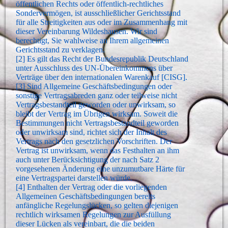
öffentlichen Rechts oder öffentlich-rechtliches
Sondervermögen, ist ausschließlicher Gerichtsstand
für alle Streitigkeiten aus oder im Zusammenhang mit
dieser Vereinbarung Wildeshausen. Wir sind
berechtigt, Sie wahlweise an Ihrem allgemeinen
Gerichtsstand zu verklagen.
[2] Es gilt das Recht der Bundesrepublik Deutschland
unter Ausschluss des UN-Übereinkommens über
Verträge über den internationalen Warenkauf [CISG].
[3] Sind Allgemeine Geschäftsbedingungen oder
sonstige Vertragsabreden ganz oder teilweise nicht
Vertragsbestandteil geworden oder unwirksam, so
bleibt der Vertrag im Übrigen wirksam. Soweit die
Bestimmungen nicht Vertragsbestandteil geworden
oder unwirksam sind, richtet sich der Inhalt des
Vertrags nach den gesetzlichen Vorschriften. Der
Vertrag ist unwirksam, wenn das Festhalten an ihm
auch unter Berücksichtigung der nach Satz 2
vorgesehenen Änderung eine unzumutbare Härte für
eine Vertragspartei darstellen würde.
[4] Enthalten der Vertrag oder die vorliegenden
Allgemeinen Geschäftsbedingungen bereits
anfängliche Regelungslücken, so gelten diejenigen
rechtlich wirksamen Regelungen zur Ausfüllung
dieser Lücken als vereinbart, die die beiden