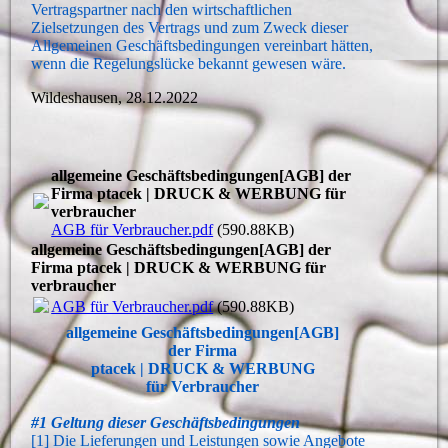
Vertragspartner nach den wirtschaftlichen
Zielsetzungen des Vertrags und zum Zweck dieser
Allgemeinen Geschäftsbedingungen vereinbart hätten,
wenn die Regelungslücke bekannt gewesen wäre.
Wildeshausen, 28.12.2022
allgemeine Geschäftsbedingungen[AGB] der
Firma ptacek | DRUCK & WERBUNG für
verbraucher
AGB für Verbraucher.pdf
(590.88KB)
allgemeine Geschäftsbedingungen[AGB] der
Firma ptacek | DRUCK & WERBUNG für
verbraucher
AGB für Verbraucher.pdf
(590.88KB)
allgemeine Geschäftsbedingungen[AGB]
der Firma
ptacek | DRUCK & WERBUNG
für Verbraucher
#1 Geltung dieser Geschäftsbedingungen
[1] Die Lieferungen und Leistungen sowie Angebote