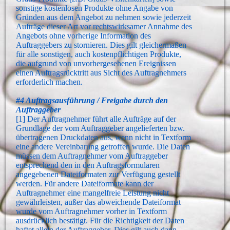
sonstige kostenlosen Produkte ohne Angabe von
Gründen aus dem Angebot zu nehmen sowie jederzeit
Aufträge dieser Art vor rechtswirksamer Annahme des
Angebots ohne vorherige Information des
Auftraggebers zu stornieren. Dies gilt gleichermaßen
für alle sonstigen, auch kostenpflichtigen Produkte,
die aufgrund von unvorhergesehenen Ereignissen
einen Auftragsrücktritt aus Sicht des Auftragnehmers
erforderlich machen.
#4 Auftragsausführung / Freigabe durch den
Auftraggeber
[1] Der Auftragnehmer führt alle Aufträge auf der
Grundlage der vom Auftraggeber angelieferten bzw.
übertragenen Druckdaten aus, wenn nicht in Textform
eine andere Vereinbarung getroffen wurde. Die Daten
müssen dem Auftragnehmer vom Auftraggeber
entsprechend den in den Auftragsformularen
angegebenen Dateiformaten zur Verfügung gestellt
werden. Für andere Dateiformate kann der
Auftragnehmer eine mangelfreie Leistung nicht
gewährleisten, außer das abweichende Dateiformat
wurde vom Auftragnehmer vorher in Textform
ausdrücklich bestätigt. Für die Richtigkeit der Daten
haftet allein der Auftraggeber. Dies gilt auch dann,