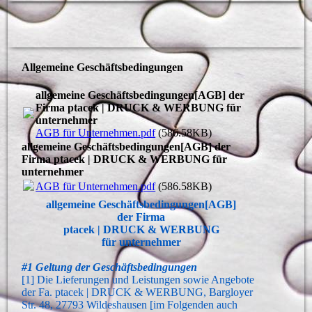
ptacek | DRUCK & WERBUNG
Allgemeine Geschäftsbedingungen
allgemeine Geschäftsbedingungen[AGB] der
Firma ptacek | DRUCK & WERBUNG für
unternehmer
AGB für Unternehmen.pdf
(586.58KB)
allgemeine Geschäftsbedingungen[AGB] der
Firma ptacek | DRUCK & WERBUNG für
unternehmer
AGB für Unternehmen.pdf
(586.58KB)
allgemeine Geschäftsbedingungen[AGB]
der Firma
ptacek | DRUCK & WERBUNG
für unternehmer
#1 Geltung der Geschäftsbedingungen
[1] Die Lieferungen und Leistungen sowie Angebote
der Fa. ptacek | DRUCK & WERBUNG, Bargloyer
Str. 48, 27793 Wildeshausen [im Folgenden auch