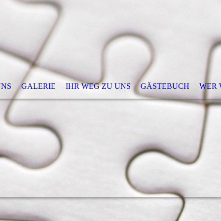
UNS
GALERIE
IHR WEG ZU UNS
GÄSTEBUCH
WER W
ptacek | DRUCK & WERBUNG