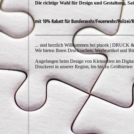
Die richtige Wahl für Design und Gestaltung, Satz
mit 10% Rabatt für
Bundeswehr/Feuerwehr/Polizei/R
... und herzlich Willkommen bei ptacek | DRU
Wir bieten Ihnen Drucksachen, Werbeartikel und Büro
Angefangen beim Design von Kleinserien im Digitald
Druckerei in unserer Region, bis hin zu Größtserien